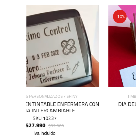
-10%
TIMBRES PREDISEÑADOS / TIMBREMIO
ERA CON
DIA DEL AMOR 4 TIMBRES EN 1 CUBO
ROSADO
SKU 10354
$9.990
$10.990
iva incluido