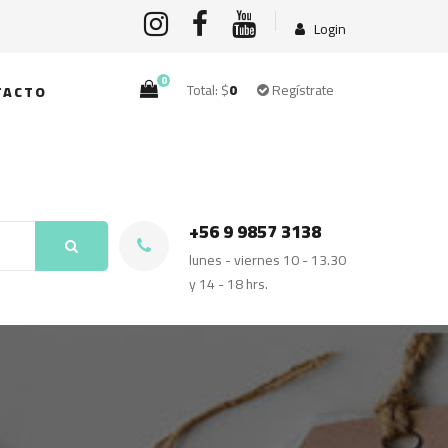
Login
0
Total: $
0
Regístrate
TACTO
+56 9 9857 3138
lunes - viernes 10 - 13.30
y 14 - 18 hrs.