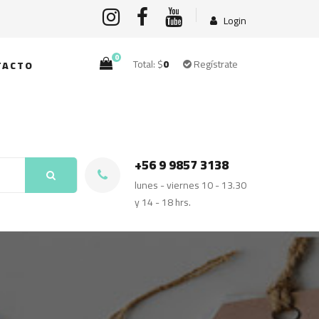
Login
0
Total: $
0
Regístrate
TACTO
+56 9 9857 3138
lunes - viernes 10 - 13.30
y 14 - 18 hrs.